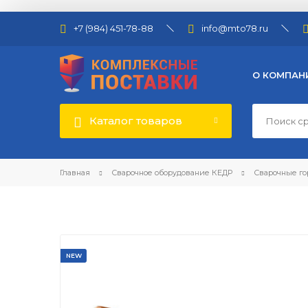
+7 (984) 451-78-88
info@mto78.ru
О КОМПАН
Каталог товаров
Главная
Сварочное оборудование КЕДР
Сварочные го
NEW