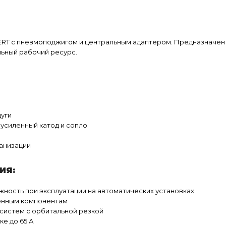
T с пневмоподжигом и центральным адаптером. Предназначен д
льный рабочий ресурс.
дуги
усиленный катод и сопло
анизации
ИЯ:
ость при эксплуатации на автоматических установках
ленным компонентам
 систем с орбитальной резкой
ке до 65 А