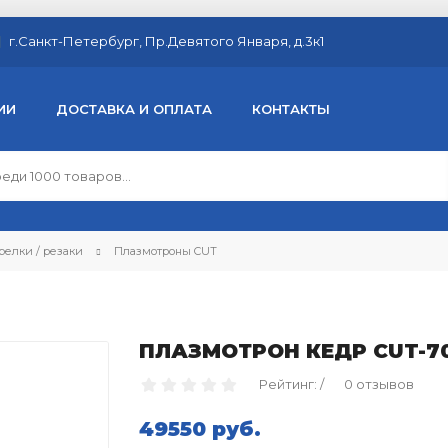
г.Санкт-Петербург, Пр.Девятого Января, д.3к1
ИИ
ДОСТАВКА И ОПЛАТА
КОНТАКТЫ
релки / резаки
Плазмотроны CUT
ПЛАЗМОТРОН КЕДР CUT-70M
Рейтинг: /
0 отзывов
49550 руб.