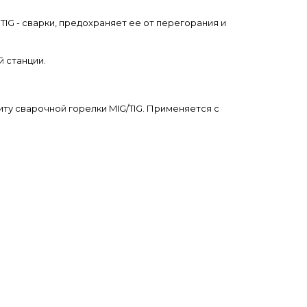
IG - сварки, предохраняет ее от перегорания и
 станции.
у сварочной горелки MIG/TIG. Применяется с