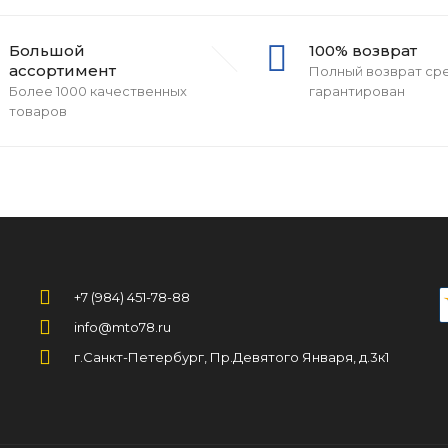
Большой
100% возврат
ассортимент
Полный возврат ср
Более 1000 качественных
гарантирован
товаров
+7 (984) 451-78-88
info@mto78.ru
г.Санкт-Петербург, Пр.Девятого Января, д.3к1