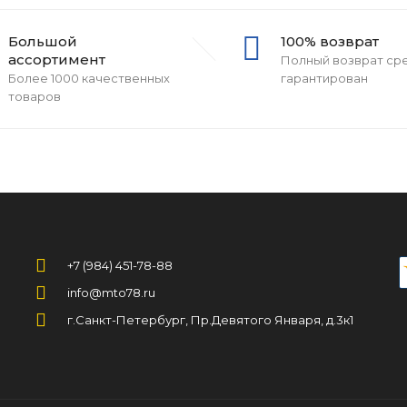
Большой
100% возврат
ассортимент
Полный возврат ср
Более 1000 качественных
гарантирован
товаров
+7 (984) 451-78-88
info@mto78.ru
г.Санкт-Петербург, Пр.Девятого Января, д.3к1