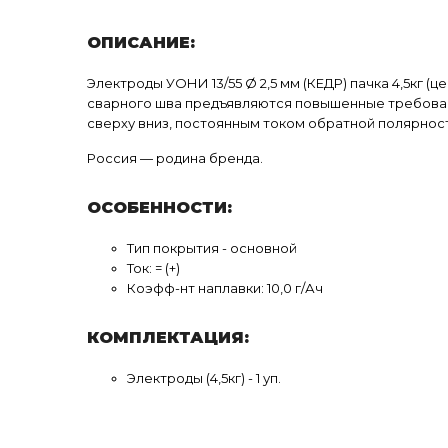
ОПИСАНИЕ:
Электроды УОНИ 13/55 Ø 2,5 мм (КЕДР) пачка 4,5кг (ц
сварного шва предъявляются повышенные требовани
сверху вниз, постоянным током обратной полярност
Россия — родина бренда.
ОСОБЕННОСТИ:
Тип покрытия - основной
Ток: = (+)
Коэфф-нт наплавки: 10,0 г/Ач
КОМПЛЕКТАЦИЯ:
Электроды (4,5кг) - 1 уп.