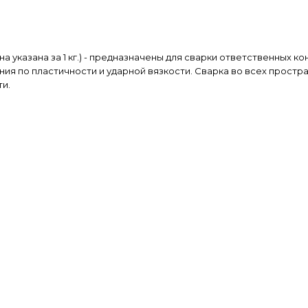
ена указана за 1 кг.) - предназначены для сварки ответственных к
я по пластичности и ударной вязкости. Сварка во всех простр
и.