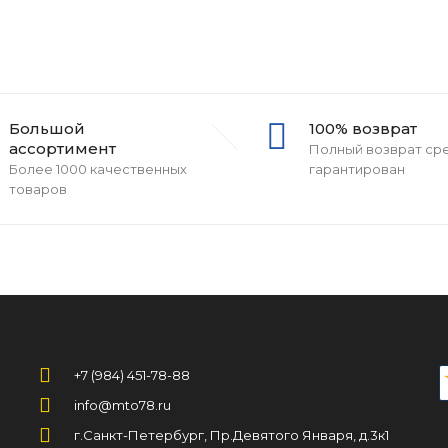
Большой
100% возврат
ассортимент
Полный возврат ср
Более 1000 качественных
гарантирован
товаров
+7 (984) 451-78-88
info@mto78.ru
г.Санкт-Петербург, Пр.Девятого Января, д.3к1