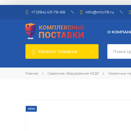
+7 (984) 451-78-88
info@mto78.ru
О КОМПАН
Каталог товаров
Главная
Сварочное оборудование КЕДР
Сварочные го
NEW