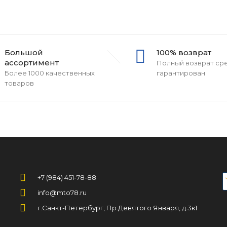
Большой
100% возврат
ассортимент
Полный возврат ср
Более 1000 качественных
гарантирован
товаров
+7 (984) 451-78-88
info@mto78.ru
г.Санкт-Петербург, Пр.Девятого Января, д.3к1