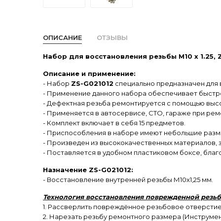
ОПИСАНИЕ
ОТЗЫВЫ
Набор для восстановления резьбы M10 х 1.25, 
Описание и применение:
- Набор
ZS-G021012
cпециально предназначен для 
- Применение данного набора обеспечивает быст
- Дефектная резьба ремонтируется с помощью высо
- Применяется в автосервисе, СТО, гараже при рем
- Комплект включает в себя 15 предметов.
- Приспособления в наборе имеют небольшие разме
- Произведен из высококачественных материалов, з
- Поставляется в удобном пластиковом боксе, благ
Назначение ZS-G021012:
- Восстановление внутренней резьбы М10х1,25 мм.
Технология восстановления поврежденной резьбы
1. Рассверлить повреждённое резьбовое отверстие 
2. Нарезать резьбу ремонтного размера (Инструмен