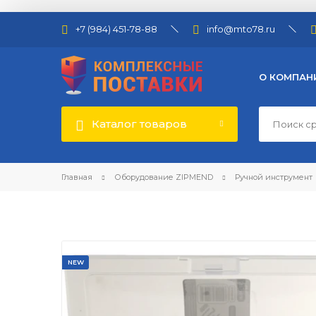
+7 (984) 451-78-88
info@mto78.ru
О КОМПАН
Каталог товаров
Главная
Оборудование ZIPMEND
Ручной инструмент
NEW