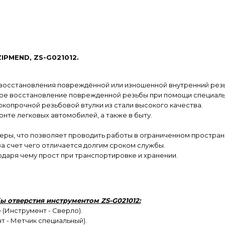
ZIPMEND, ZS-G021012.
восстановления повреждённой или изношенной внутренний резьб
рое восстановление поврежденной резьбы при помощи специаль
копрочной резьбовой втулки из стали высокого качества.
онте легковых автомобилей, а также в быту.
ры, что позволяет проводить работы в ограниченном простран
а счет чего отличается долгим сроком службы.
одаря чему прост при транспортировке и хранении.
 отверстия инструментом ZS-G021012:
(Инструмент - Сверло).
т - Метчик специальный).