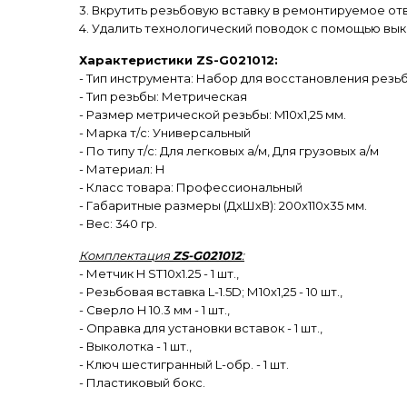
3. Вкрутить резьбовую вставку в ремонтируемое от
4. Удалить технологический поводок с помощью вык
Характеристики ZS-G021012:
- Тип инструмента: Набор для восстановления резь
- Тип резьбы: Метрическая
- Размер метрической резьбы: M10х1,25 мм.
- Марка т/с: Универсальный
- По типу т/с: Для легковых а/м, Для грузовых а/м
- Материал: H
- Класс товара: Профессиональный
- Габаритные размеры (ДхШхВ): 200х110х35 мм.
- Вес: 340 гр.
Комплектация
ZS-G021012
:
- Метчик H ST10х1.25 - 1 шт.,
- Резьбовая вставка L-1.5D; М10х1,25 - 10 шт.,
- Сверло H 10.3 мм - 1 шт.,
- Оправка для установки вставок - 1 шт.,
- Выколотка - 1 шт.,
- Ключ шестигранный L-обр. - 1 шт.
- Пластиковый бокс.