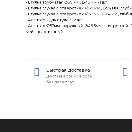
- Втулка трубчатая Ø50 мм., L-45 мм - 1 шт.
- Втулка глухая с отверстием Ø50 мм., L-94 мм., глубин
- Втулка глухая с отверстием Ø57 мм., L-64 мм., глубин
- Адаптеры для втулок - 2 шт.
- Адаптер Ø57мм., наружный, Ø46,5мм., внутренний - 1
Кейс пластиковый.
Быстрая доставка
Доставка точно в срок,
без переплат