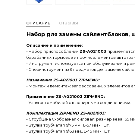
ОПИСАНИЕ
ОТЗЫВЫ
Набор для замены сайлентблоков, 
Описание и применение:
- Набор приспособлений
ZS-A021003
применяется
барабанных тормозов и прочих элементов автотра
- Инструмент используется при обслуживании и рем
- Специнструмент из 9 предметов для замены сайле
Назначение ZS-A021003 ZIPMEND:
- Монтаж и демонтаж запрессованных элементов а
Применение ZS-A021003 ZIPMEND:
- Узлы автомобилей с шарнирными соединениями.
Комплектация ZIPMEND ZS-A021003:
- Струбцина С-образная силовая: размер зева 165 мм.,
- Втулка трубчатая Ø75 мм., L-57 мм - 1 шт.
- Втулка трубчатая Ø63 мм., L-45 мм - 1 шт.