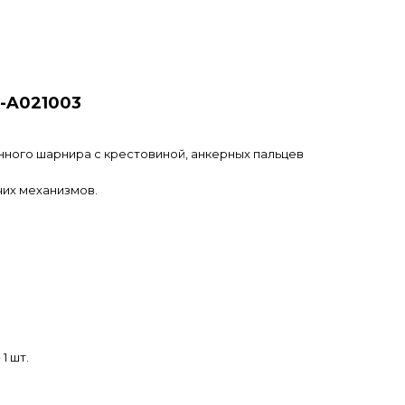
S-A021003
нного шарнира с крестовиной, анкерных пальцев
чих механизмов.
1 шт.