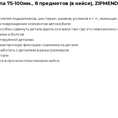
а 75-100мм., 8 предметов (в кейсе), ZIPMEN
нятия подшипников, шестерен, шкивов, роликов и т. п., имеющих 
ез повреждения элементов автомобиля.
пособен сдвинуть деталь вдоль оси вала там, где это невозможн
лки и болтов.
нтируемой деталью.
вая прочную фиксацию съемника на детали.
работать с деталями разных размеров.
тали.
ся в прочном пластиковом кейсе.