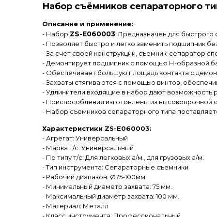
Набор съёмников сепараторного тип
Описание и применение:
п
ZS-E060003
- Набор
редназначен для быстрого с
- Позволяет быстро и легко заменить подшипник б
- За счет своей конструкции, съемник-сепаратор с
- Демонтирует подшипник с помощью Н-образной ба
- Обеспечивает большую площадь контакта с демо
- Захваты стягиваются с помощью винтов, обеспечи
- Удлинители входящие в набор дают возможность 
- Приспособления изготовлены из высокопрочной с
- Набор съемников сепараторного типа поставляет
Характеристики ZS-E060003:
- Агрегат: Универсальный
- Марка т/с: Универсальный
- По типу т/с: Для легковых а/м., для грузовых а/м.
- Тип инструмента: Сепараторные съемники
- Рабочий диапазон: Ø75-100мм.
- Минимальный диаметр захвата: 75 мм.
- Максимальный диаметр захвата: 100 мм.
- Материал: Металл
- Класс инструмента: Профессиональный