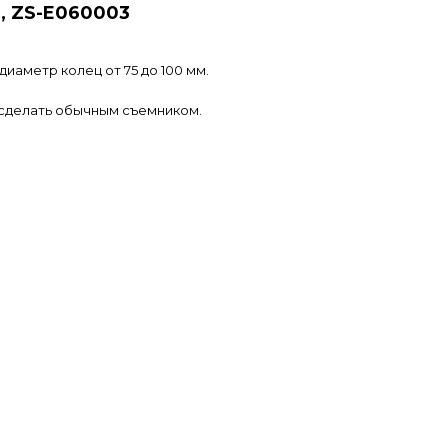
D, ZS-E060003
диаметр колец от 75 до 100 мм.
о сделать обычным съемником.