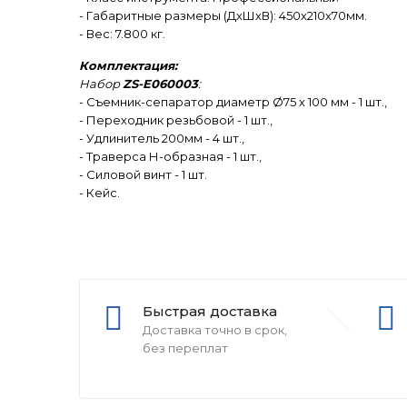
- Габаритные размеры (ДхШхВ): 450х210х70мм.
- Вес: 7.800 кг.
Комплектация:
Набор
ZS-E060003
:
- Съемник-сепаратор диаметр Ø75 х 100 мм - 1 шт.,
- Переходник резьбовой - 1 шт.,
- Удлинитель 200мм - 4 шт.,
- Траверса Н-образная - 1 шт.,
- Силовой винт - 1 шт.
- Кейс.
Быстрая доставка
Доставка точно в срок,
без переплат