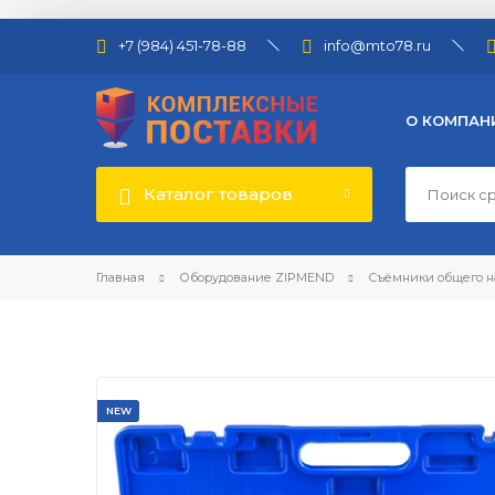
+7 (984) 451-78-88
info@mto78.ru
О КОМПАН
Каталог товаров
Главная
Оборудование ZIPMEND
Съёмники общего н
NEW