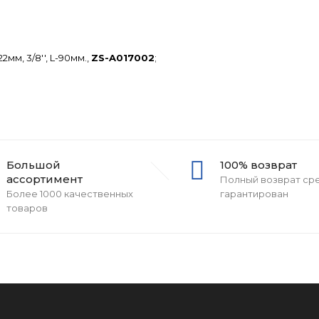
мм, 3/8'', L-90мм.,
ZS-A017002
;
Большой
100% возврат
ассортимент
Полный возврат ср
Более 1000 качественных
гарантирован
товаров