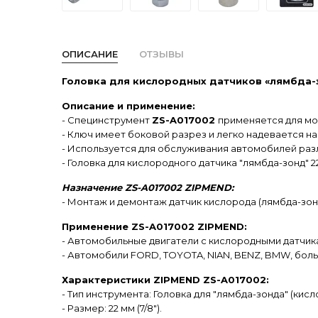
ОПИСАНИЕ
ОТЗЫВЫ
Головка для кислородных датчиков «лямбда-зо
Описание и применение:
- Специнструмент
ZS-A017002
применяется для мо
- Ключ имеет боковой разрез и легко надевается н
- Используется для обслуживания автомобилей раз
- Головка для кислородного датчика "лямбда-зонд" 22
Назначение ZS-A017002 ZIPMEND:
- Монтаж и демонтаж датчик кислорода (лямбда-зон
Применение ZS-A017002 ZIPMEND:
- Автомобильные двигатели с кислородными датчика
- Автомобили FORD, TOYOTA, NIAN, BENZ, BMW, бол
Характеристики ZIPMEND ZS-A017002:
- Тип инструмента: Головка для "лямбда-зонда" (кисл
- Размер: 22 мм (7/8").