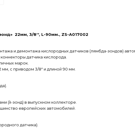
нд» 22мм, 3/8'', L-90мм., ZS-A017002
нтажа и демонтажа кислородных датчиков (лямбда-зондов) авто
а коннекторы датчика кислорода.
личных марок.
 мм, с приводом 3/8" и длиной 90 мм.
да).
ми (λ-зонд) в выпускном коллекторе.
ьшинство европейских автомобилей.
ородного датчика).