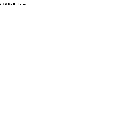
S-G061015-4