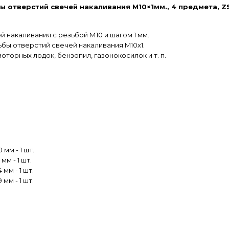
 отверстий свечей накаливания M10×1мм., 4 предмета, Z
 накаливания с резьбой М10 и шагом 1 мм.
зьбы отверстий свечей накаливания M10x1.
торных лодок, бензопил, газонокосилок и т. п.
мм - 1 шт.
мм - 1 шт.
мм - 1 шт.
мм - 1 шт.