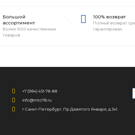
Большой
100% возврат
ассортимент
Полный возврат ср
Более 1000 качественных
гарантирован
товаров
+7 (984) 451-78-88
info@mto78.ru
г.Санкт-Петербург, Пр.Девятого Января, д.3к1