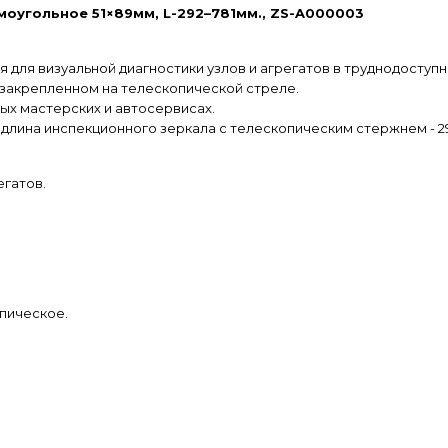
оугольное 51×89мм, L-292–781мм., ZS-A000003
для визуальной диагностики узлов и агрегатов в труднодоступн
 закрепленном на телескопической стреле.
х мастерских и автосервисах.
 длина инспекционного зеркала с телескопическим стержнем - 29
егатов.
опическое.