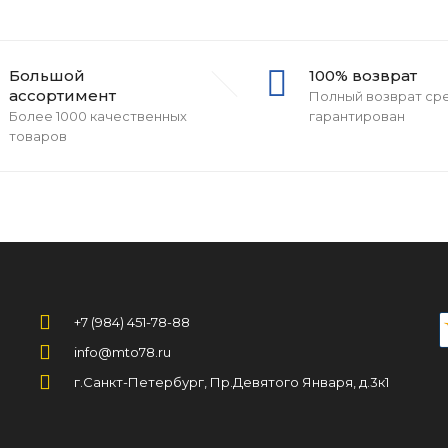
Большой
100% возврат
ассортимент
Полный возврат ср
Более 1000 качественных
гарантирован
товаров
+7 (984) 451-78-88
info@mto78.ru
г.Санкт-Петербург, Пр.Девятого Января, д.3к1