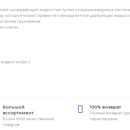
илей охлаждающей жидкостью путем создания вакуума в систем
ор, которое может привести к некорректной циркуляции жидкост
и легких грузовиков.
рессором.
жидкости (1шт.)
Большой
100% возврат
ассортимент
Полный возврат ср
Более 1000 качественных
гарантирован
товаров