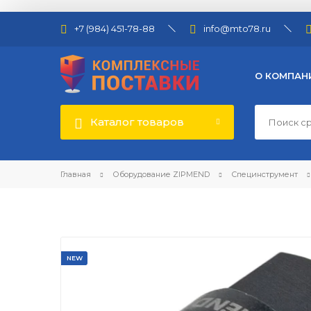
+7 (984) 451-78-88
info@mto78.ru
О КОМПАН
Каталог товаров
Главная
Оборудование ZIPMEND
Специнструмент
NEW