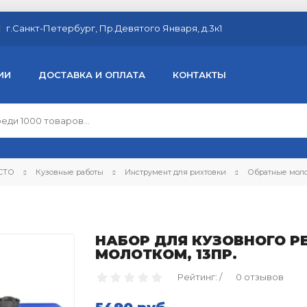
г.Санкт-Петербург, Пр.Девятого Января, д.3к1
ИИ
ДОСТАВКА И ОПЛАТА
КОНТАКТЫ
 СТО
Кузовные работы
Инструмент для рихтовки
Обратные мол
НАБОР ДЛЯ КУЗОВНОГО Р
МОЛОТКОМ, 13ПР.
Рейтинг: /
0 отзывов