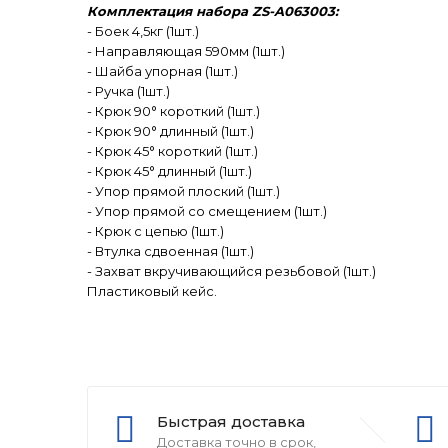
Комплектация набора ZS-A063003:
- Боек 4,5кг (1шт.)
- Направляющая 590мм (1шт.)
- Шайба упорная (1шт.)
- Ручка (1шт.)
- Крюк 90° короткий (1шт.)
- Крюк 90° длинный (1шт.)
- Крюк 45° короткий (1шт.)
- Крюк 45° длинный (1шт.)
- Упор прямой плоский (1шт.)
- Упор прямой со смещением (1шт.)
- Крюк с цепью (1шт.)
- Втулка сдвоенная (1шт.)
- Захват вкручивающийся резьбовой (1шт.)
Пластиковый кейс.
Быстрая доставка
Доставка точно в срок,