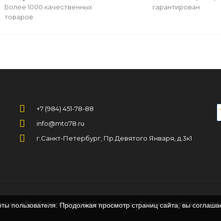
Более 1000 качественных
гарантирован
товаров
+7 (984) 451-78-88
info@mto78.ru
г.Санкт-Петербург, Пр.Девятого Января, д.3к1
итика обработки персональных данных -
Создание сайта под ключ
оты пользователя. Продолжая просмотр страниц сайта, вы соглаша