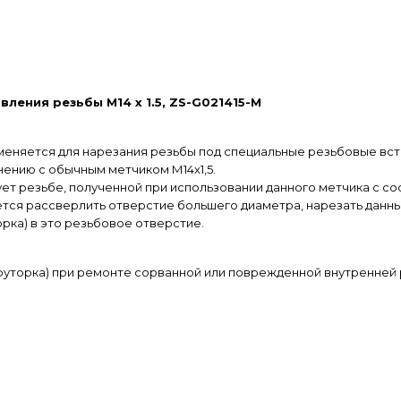
ления резьбы M14 х 1.5, ZS-G021415-M
еняется для нарезания резьбы под специальные резьбовые вст
внению с обычным метчиком М14х1,5.
вует резьбе, полученной при использовании данного метчика с с
буется рассверлить отверстие большего диаметра, нарезать дан
орка) в это резьбовое отверстие.
(футорка) при ремонте сорванной или поврежденной внутренней 