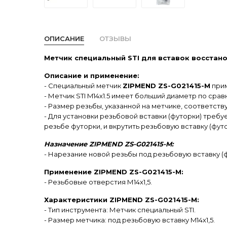
ОПИСАНИЕ
ОТЗЫВЫ
Метчик специальный STI для вставок восстанов
Описание и применение:
- Специальный метчик
ZIPMEND ZS-G021415-M
прим
- Метчик STI M14х1.5 имеет больший диаметр по сра
- Размер резьбы, указанной на метчике, соответст
- Для установки резьбовой вставки (футорки) тре
резьбе футорки, и вкрутить резьбовую вставку (фут
Назначение ZIPMEND ZS-G021415-M:
- Нарезание новой резьбы под резьбовую вставку 
Применение ZIPMEND ZS-G021415-M:
- Резьбовые отверстия М14х1,5.
Характеристики ZIPMEND ZS-G021415-M:
- Тип инструмента: Метчик специальный STI.
- Размер метчика: под резьбовую вставку M14х1,5.