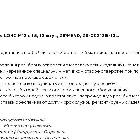
ONG M12 х 1.5, 10 штук, ZIPMEND, ZS-G021215-10L.
мм., представляет собой высококачественный материал для восст
новления резьбовых отверстий в металлических изделиях и конст
е и нарезанное специальным метчиком старое отверстие при п
окопрочной нержавеющей стали.
озволяет легко вкручивать их в поврежденную резьбу.
тоциклов, бытовой техники и промышленного оборудования.
те быстро и надежно восстановить поврежденную резьбу в мет
 вставки обеспечивают долгий срок службы ремонтируемых издел
Инструмент - Сверло).
 - Метчик специальный).
рстие (Инструмент - Оправка).
лотки (Инструмент - Выколотка).