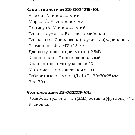
Характеристики ZS-G021215-10L:
- Агрегат: Универсальный
- Марка т/с: Универсальный
- По типу т/с: Универсальный
- Тип инструмента: Вставка резьбовая
- Тип вставки: Спиральная (пружинная) удлиненная
- Размер резьбы: M12 x 1.5 мм.
- Длина футорки (от диаметра): 2,5xD
- Класс товара: Профессиональный
- Количество штук в упаковке: 10
- Материал: Нержавеющая сталь.
- Габаритные размеры (ДxШxВ): 80x70x25 мм.
- Вес: 70 г.
Комплектация ZS-G021215-10L:
- Резьбовая удлиненная (2,5D) вставка (футорка) М12 х 
- Упаковка.