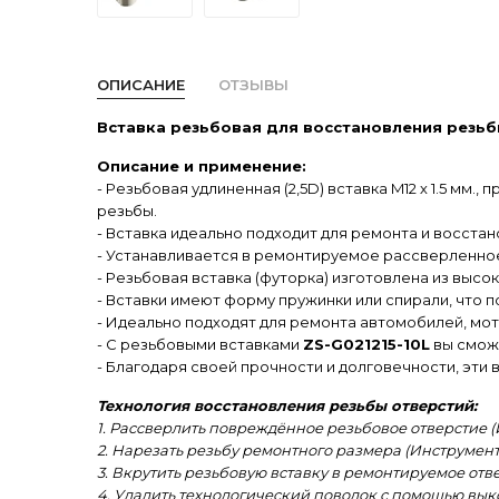
ОПИСАНИЕ
ОТЗЫВЫ
Вставка резьбовая для восстановления резьбы L
Описание и применение:
- Резьбовая удлиненная (2,5D) вставка M12 х 1.5 
резьбы.
- Вставка идеально подходит для ремонта и восста
- Устанавливается в ремонтируемое рассверленно
- Резьбовая вставка (футорка) изготовлена из выс
- Вставки имеют форму пружинки или спирали, что п
- Идеально подходят для ремонта автомобилей, мо
- С резьбовыми вставками
ZS-G021215-10L
вы сможе
- Благодаря своей прочности и долговечности, эти
Технология восстановления резьбы отверстий:
1. Рассверлить повреждённое резьбовое отверстие (
2. Нарезать резьбу ремонтного размера (Инструмент
3. Вкрутить резьбовую вставку в ремонтируемое отве
4. Удалить технологический поводок с помощью выко