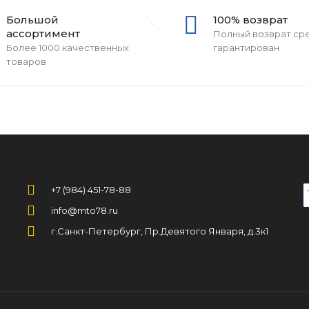
Большой
100% возврат
ассортимент
Полный возврат ср
Более 1000 качественных
гарантирован
товаров
+7 (984) 451-78-88
info@mto78.ru
г.Санкт-Петербург, Пр.Девятого Января, д.3к1