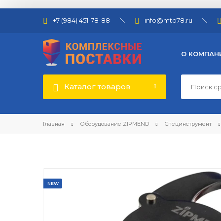
+7 (984) 451-78-88
info@mto78.ru
О КОМПАН
Каталог товаров
Главная
Оборудование ZIPMEND
Специнструмент
NEW