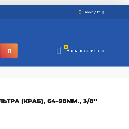
Аккаунт
0
Ваша корзина
РА (КРАБ), 64–98ММ., 3/8''